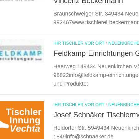
Vincenz Beckermann
Braunschweiger Str. 349434 Neue
992467www.tischlerei-beckermann
IHR TISCHLER VOR ORT
/
NEUENKIRCH
Feldkamp-Einrichtungen
Heerweg 149434 Neuenkirchen-Vö
98822info@feldkamp-einrichtunge
und Produkte:
IHR TISCHLER VOR ORT
/
NEUENKIRCH
Josef Schnäker Tischlerme
Holdorfer Str. 5949434 Neuenkirc
1849info@schnaeker.de