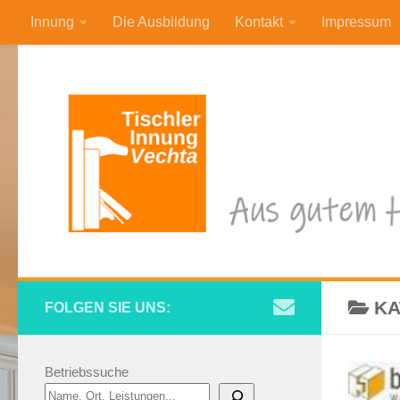
Innung
Die Ausbildung
Kontakt
Impressum
Zum Inhalt springen
KA
FOLGEN SIE UNS:
Betriebssuche