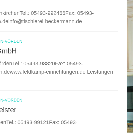
nkirchenTel.: 05493-992466Fax: 05493-
.deinfo@tischlerei-beckermann.de
EN-VÖRDEN
 GmbH
rdenTel.: 05493-98820Fax: 05493-
n.dewww.feldkamp-einrichtungen.de Leistungen
EN-VÖRDEN
ister
henTel.: 05493-99121Fax: 05493-